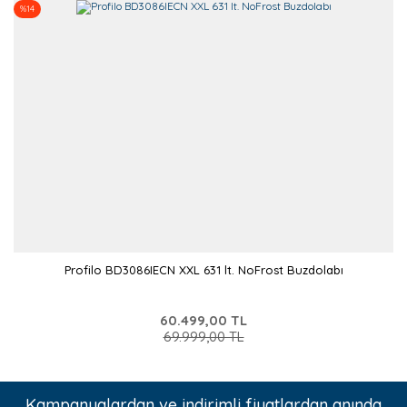
%14
Profilo BD3086IECN XXL 631 lt. NoFrost Buzdolabı
60.499,00 TL
69.999,00 TL
Kampanyalardan ve indirimli fiyatlardan anında