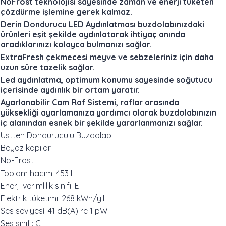
NoFrost teknolojisi sayesinde zaman ve enerji tüketen
çözdürme işlemine gerek kalmaz.
Derin Dondurucu LED Aydınlatması buzdolabınızdaki
ürünleri eşit şekilde aydınlatarak ihtiyaç anında
aradıklarınızı kolayca bulmanızı sağlar.
ExtraFresh çekmecesi meyve ve sebzeleriniz için daha
uzun süre tazelik sağlar.
Led aydınlatma, optimum konumu sayesinde soğutucu
içerisinde aydınlık bir ortam yaratır.
Ayarlanabilir Cam Raf Sistemi, raflar arasında
yüksekliği ayarlamanıza yardımcı olarak buzdolabınızın
iç alanından esnek bir şekilde yararlanmanızı sağlar.
Üstten Donduruculu Buzdolabı
Beyaz kapılar
No-Frost
Toplam hacim: 453 l
Enerji verimlilik sınıfı: E
Elektrik tüketimi: 268 kWh/yıl
Ses seviyesi: 41 dB(A) re 1 pW
Ses sınıfı: C