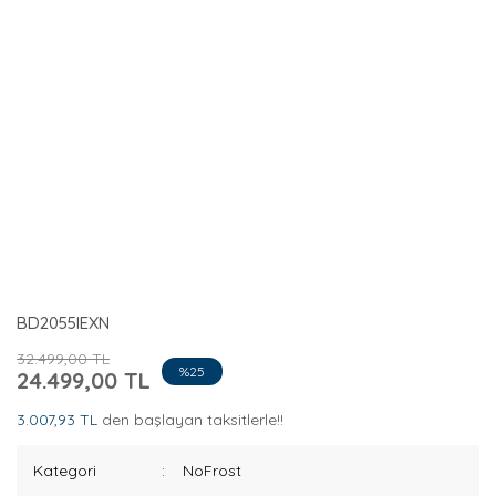
BD2055IEXN
32.499,00 TL
%25
24.499,00 TL
3.007,93 TL
den başlayan taksitlerle!!
Kategori
NoFrost