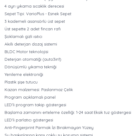
4 ayrı yıkama sıcaklık derecesi
Sepet Tipi: VarioPlus - Esnek Sepet
3 kademeli asansörlü üst sepet
Üst sepette 2 adet fincan rafı
Şoklamalı gizli ısıtıcı
Akıllı deterjan dozaj sistemi
BLDC Motor teknolojisi
Deterjan otomatiği (auto3in1)
Dönüşümlü yıkama tekniği
Yenileme elektroniği
Plastik şişe tutucu
Kazan malzemesi: Paslanmaz Çelik
Program açıklamalı panel
LED'li program takip göstergesi
Başlama zamanını erteleme özelliği: 1-24 saat
Eksik tuz göstergesi
LED'li parlatıcı göstergesi
Anti-Fingerprint Parmak İzi Bırakmayan Yüzey
Su baskınlarına karşı çoklu su koruma sistemi