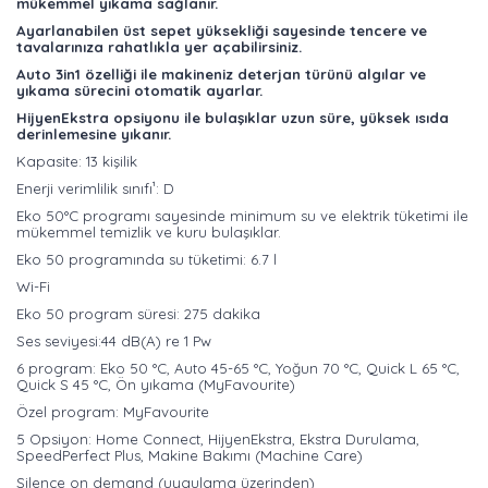
mükemmel yıkama sağlanır.
Ayarlanabilen üst sepet yüksekliği sayesinde tencere ve
tavalarınıza rahatlıkla yer açabilirsiniz.
Auto 3in1 özelliği ile makineniz deterjan türünü algılar ve
yıkama sürecini otomatik ayarlar.
HijyenEkstra opsiyonu ile bulaşıklar uzun süre, yüksek ısıda
derinlemesine yıkanır.
Kapasite: 13 kişilik
Enerji verimlilik sınıfı¹: D
Eko 50°C programı sayesinde minimum su ve elektrik tüketimi ile
mükemmel temizlik ve kuru bulaşıklar.
Eko 50 programında su tüketimi: 6.7 l
Wi-Fi
Eko 50 program süresi: 275 dakika
Ses seviyesi:44 dB(A) re 1 Pw
6 program: Eko 50 °C, Auto 45-65 °C, Yoğun 70 °C, Quick L 65 °C,
Quick S 45 °C, Ön yıkama (MyFavourite)
Özel program: MyFavourite
5 Opsiyon: Home Connect, HijyenEkstra, Ekstra Durulama,
SpeedPerfect Plus, Makine Bakımı (Machine Care)
Silence on demand (uygulama üzerinden)