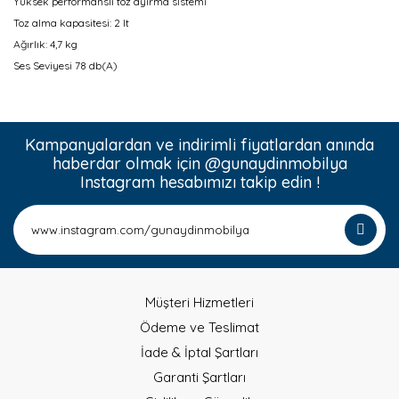
Yüksek performanslı toz ayırma sistemi
Toz alma kapasitesi: 2 lt
Ağırlık: 4,7 kg
Ses Seviyesi 78 db(A)
Kampanyalardan ve indirimli fiyatlardan anında
haberdar olmak için @gunaydinmobilya
Instagram hesabımızı takip edin !
Müşteri Hizmetleri
Ödeme ve Teslimat
İade & İptal Şartları
Garanti Şartları